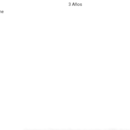
3 Años
ne