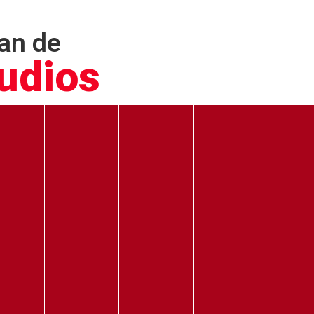
an de
udios