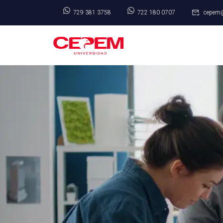
729 381 3758
722 180 0707
cepem