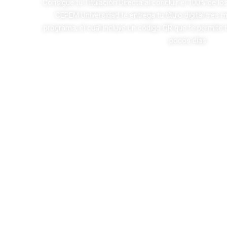
ión
Consigue tu Titulación Directa al concluir el 100% de lo
CEPEM Universidad te entrega tu título digital tres
programa, el cual incluye un código QR que te permite t
pocos días.