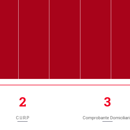
2
3
C.U.R.P
Comprobante Domiciliar