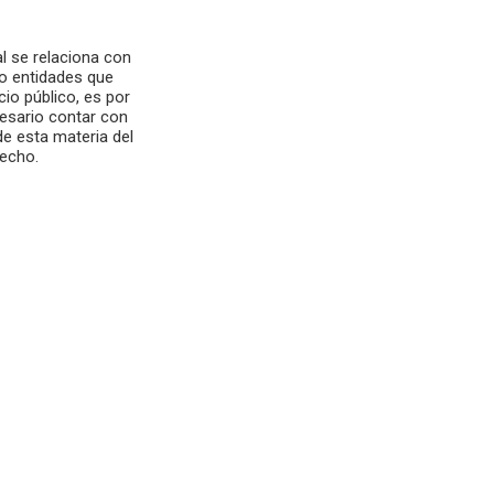
l se relaciona con
 o entidades que
cio público, es por
esario contar con
e esta materia del
echo.