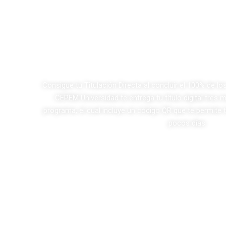
ión
Consigue tu Titulación Directa al concluir el 100% de lo
CEPEM Universidad te entrega tu título digital tres
programa, el cual incluye un código QR que te permite t
pocos días.