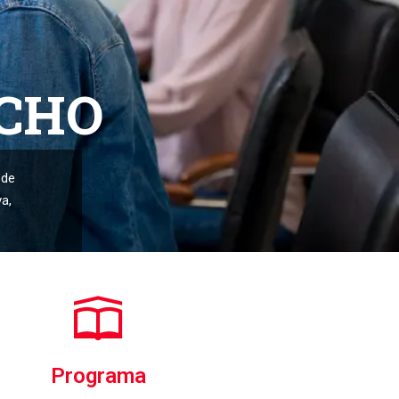
ECHO
 de
va,
Programa