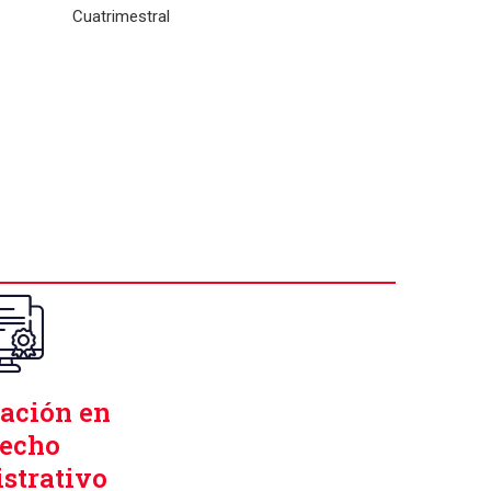
Cuatrimestral
cación en
echo
strativo