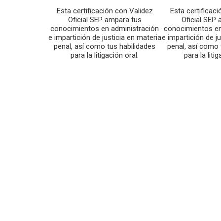
Esta certificación con Validez
Esta certificac
Oficial SEP ampara tus
Oficial SEP
conocimientos en administración
conocimientos en
e impartición de justicia en materia
e impartición de j
penal, así como tus habilidades
penal, así como 
para la litigación oral.
para la litig