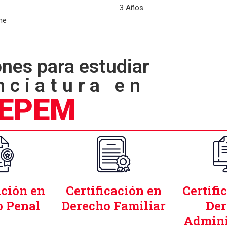
3 Años
ne
nes para estudiar
nciatura en
EPEM
ación en
Certificación en
Certifi
o Penal
Derecho Familiar
Der
Admini