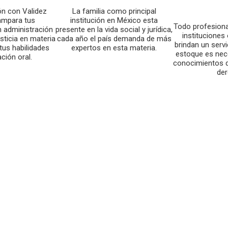
ión con Validez
La familia como principal
 ampara tus
institución en México esta
Todo profesiona
 administración
presente en la vida social y jurídica,
instituciones
usticia en materia
cada año el país demanda de más
brindan un servi
tus habilidades
expertos en esta materia.
estoque es nec
ación oral.
conocimientos d
der