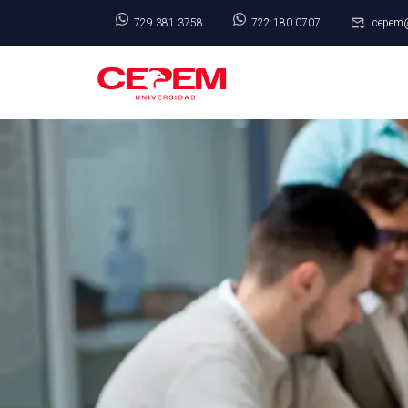
729 381 3758
722 180 0707
cepem