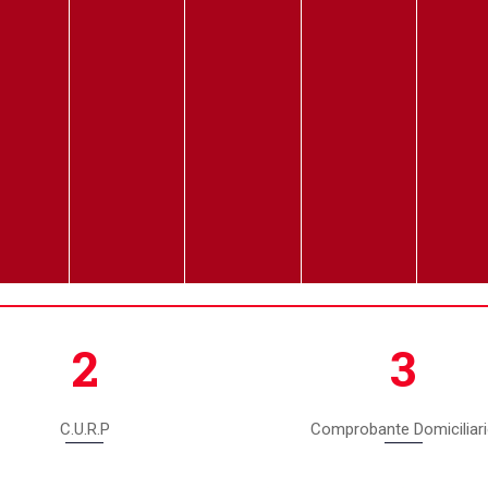
2
3
C.U.R.P
Comprobante Domiciliar