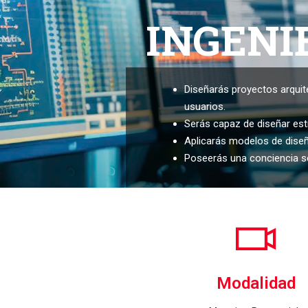
INGENI
Diseñarás proyectos arqui
usuarios.
Serás capaz de diseñar estr
Aplicarás modelos de diseño
Poseerás una conciencia soc
Modalidad