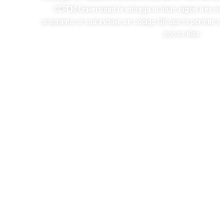
ión
CEPEM Universidad te entrega tu título digital tres
programa, el cual incluye un código QR que te permite t
pocos días.