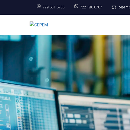
729 381 3758
722 180 0707
cepem