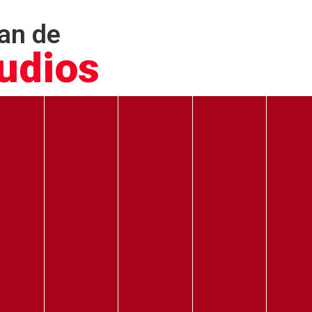
an de
udios